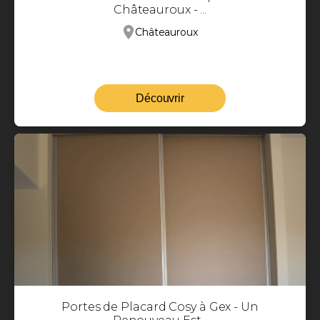
Châteauroux - ...
Châteauroux
Découvrir
Portes de Placard Cosy à Gex - Un