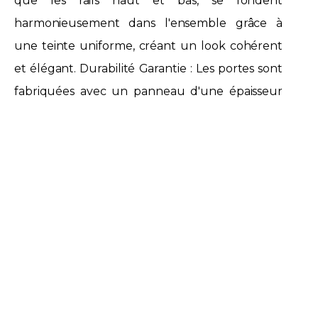
que les rails haut et bas, se fondent
harmonieusement dans l'ensemble grâce à
une teinte uniforme, créant un look cohérent
et élégant. Durabilité Garantie : Les portes sont
fabriquées avec un panneau d'une épaisseur
de 19 mm et une quincaillerie haut de gamme,
garantissant une robustesse à toute épreuve.
Fabrication 100% Française pour une qualité et
une robustesse assurées. Personnalisation
complète : Des dimensions aux finitions, chaque
détail peut être adapté pour répondre aux
besoins spécifiques de chaque projet. La
couleur gris anthracite apporte une touche de
modernité et de sophistication à la pièce, créant