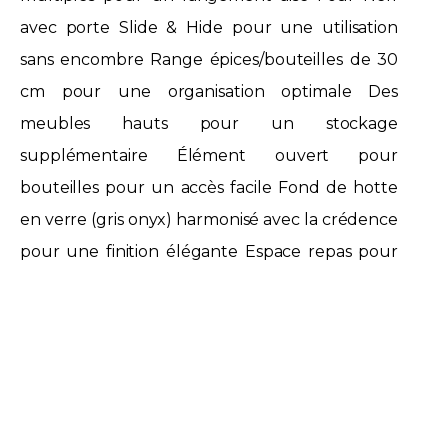
avec porte Slide & Hide pour une utilisation
sans encombre Range épices/bouteilles de 30
cm pour une organisation optimale Des
meubles hauts pour un stockage
supplémentaire Élément ouvert pour
bouteilles pour un accès facile Fond de hotte
en verre (gris onyx) harmonisé avec la crédence
pour une finition élégante Espace repas pour
des moments conviviaux Four encastré pour
un design épuré La finition en laqué mat
apporte une touche contemporaine à cette
cuisine. Les teintes de gris foncé au sol et au
mur créent une harmonie visuelle, tandis que
la cuisine elle-même demeure claire et épurée