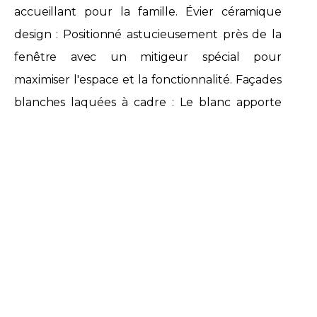
accueillant pour la famille. Évier céramique
design : Positionné astucieusement près de la
fenêtre avec un mitigeur spécial pour
maximiser l'espace et la fonctionnalité. Façades
blanches laquées à cadre : Le blanc apporte
luminosité et une impression d'espace, tandis
que les cadres ajoutent une touche de
sophistication. Le choix des couleurs blanches
et beiges ne doit pas être sous-estimé. Ces
teintes neutres créent une atmosphère
apaisante, évoquant le charme d'une maison
de campagne, tout en offrant une sensation
moderne. Elles reflètent la lumière, donnant
l'impression d'un espace plus vaste, ce qui est