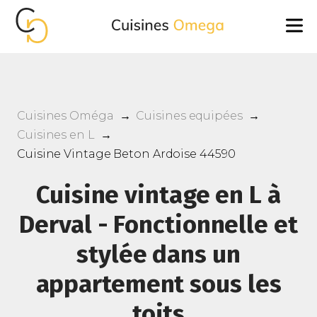
Cuisines Oméga
→
Cuisines equipées
→
Cuisines en L
→
Cuisine Vintage Beton Ardoise 44590
Cuisine vintage en L à
Derval - Fonctionnelle et
stylée dans un
appartement sous les
toits