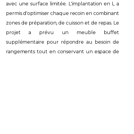
avec une surface limitée. L'implantation en L a
permis d'optimiser chaque recoin en combinant
zones de préparation, de cuisson et de repas. Le
projet a prévu un meuble buffet
supplémentaire pour répondre au besoin de
rangements tout en conservant un espace de
circulation fluide. Un coin repas pour deux
personnes a été créé dans le prolongement du
plan de travail. L'ensemble des
électroménagers (four, lave-vaisselle) a été
intégré pour plus d'harmonie et de gain de
place.
Le choix des couleurs et des finitions