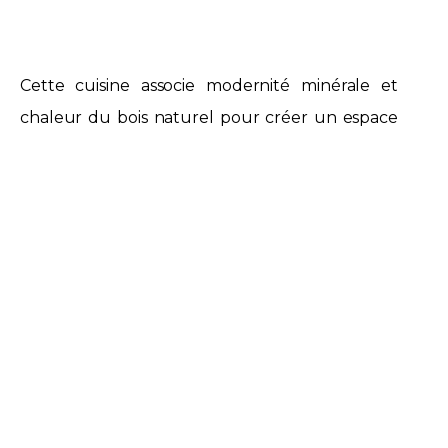
Cette cuisine associe modernité minérale et
chaleur du bois naturel pour créer un espace
élégant et fonctionnel. Les façades aspect
béton opale Ballerina structurent la pièce avec
caractère, tandis que le plan de travail en
Chêne Mammouth naturel apporte équilibre
et authenticité.
La particularité du projet réside dans
l’intégration de deux hauteurs de plan de
travail, spécialement adaptées aux utilisateurs
afin d’assurer un confort optimal. Cette