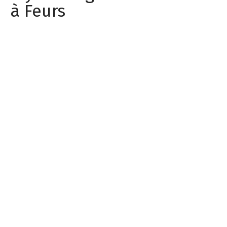
à Feurs
La Cuisine Design en U Blanche a été pensée
pour créer un espace repas confortable et