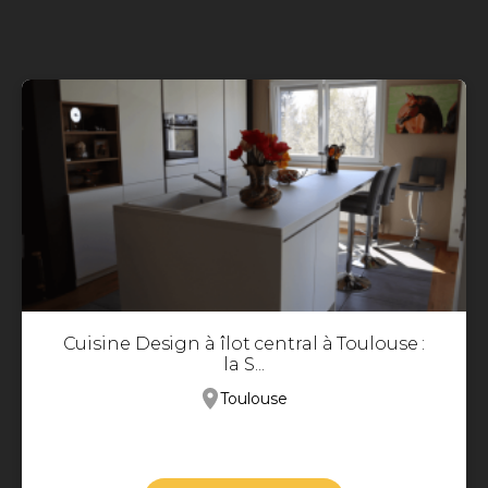
Cuisine Design à îlot central à Toulouse :
la S...
Toulouse