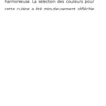
harmonieuse. La sélection des couleurs pour
cette cuisine a été minutieusement réfléchie
pour créer une atmosphère exceptionnelle. Le
blanc domine, favorisant une ambiance
lumineuse et apaisante tout en servant de toile
de fond fraîche qui met en valeur les autres
éléments de la cuisine. Les façades à cadre
blanc mat ajoutent une touche intemporelle
et sophistiquée, tandis que les poignées dorées
créent un contraste accrocheur tout en
apportant une note de luxe. En résumé, cette
sélection de couleurs crée une cuisine à la fois
fonctionnelle et esthétiquement agréable,
offrant un équilibre subtil entre luminosité,