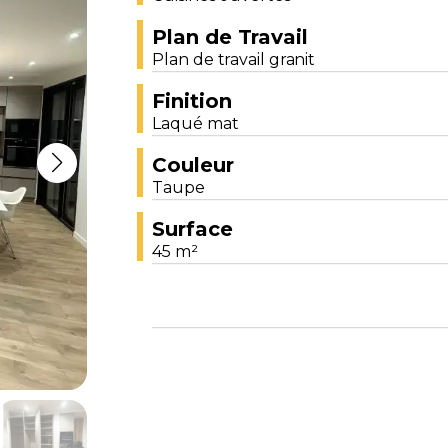
Plan de Travail
Plan de travail granit
Finition
Laqué mat
Couleur
Taupe
Surface
45 m²