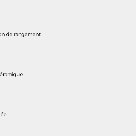
ion de rangement
céramique
née