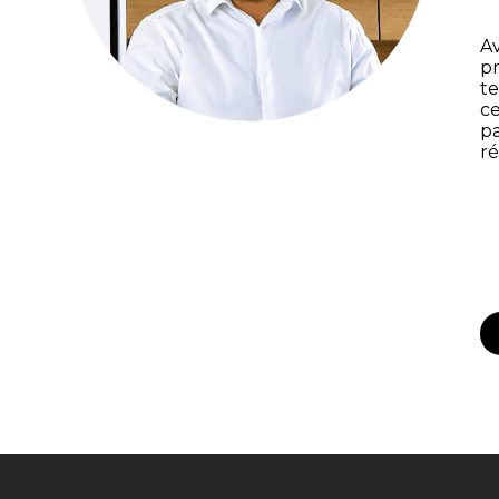
Av
pr
te
ce
pa
ré