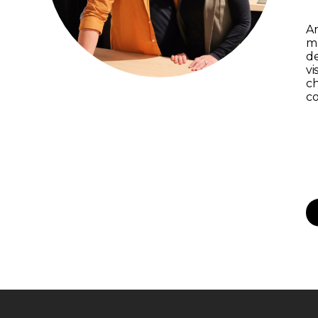
An
ma
de
vi
ch
co