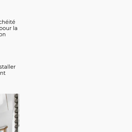
chéité
pour la
ion
staller
ent