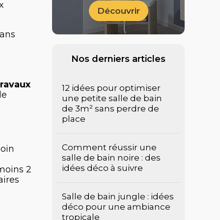
x
Découvrir
dans
Nos derniers articles
travaux
12 idées pour optimiser
le
une petite salle de bain
de 3m² sans perdre de
place
Comment réussir une
soin
salle de bain noire : des
idées déco à suivre
moins 2
aires
Salle de bain jungle : idées
déco pour une ambiance
tropicale