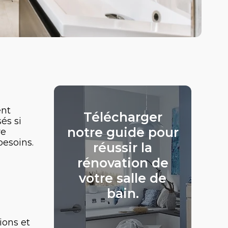
ent
Télécharger
és si
notre guide pour
re
besoins.
réussir la
rénovation de
votre salle de
bain.
ions et