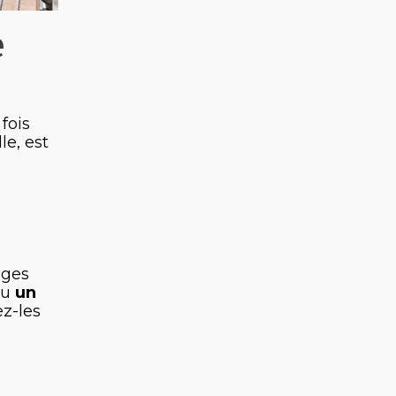
e
fois
le, est
ages
ou
un
ez-les