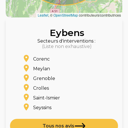
Leaflet
, ©
OpenStreetMap
contributeurs/contributrices
Eybens
Secteurs d'interventions :
(Liste non exhaustive)
Corenc
Meylan
Grenoble
Crolles
Saint-Ismier
Seyssins
Tous nos avis