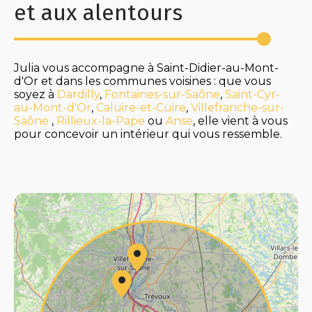
et aux alentours
Julia vous accompagne à Saint-Didier-au-Mont-
d'Or et dans les communes voisines : que vous
soyez à
Dardilly
,
Fontaines-sur-Saône
,
Saint-Cyr-
au-Mont-d'Or
,
Caluire-et-Cuire
,
Villefranche-sur-
Saône
,
Rillieux-la-Pape
ou
Anse
, elle vient à vous
pour concevoir un intérieur qui vous ressemble.