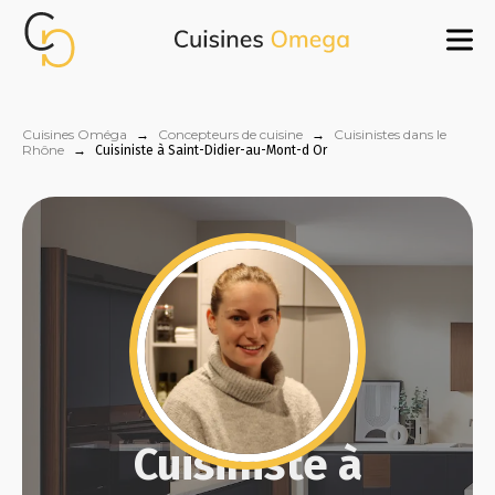
Cuisines Oméga
→
Concepteurs de cuisine
→
Cuisinistes dans le
Rhône
→
Cuisiniste à Saint-Didier-au-Mont-d Or
Cuisiniste à