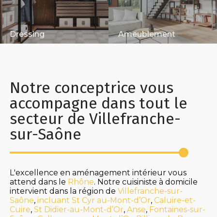
Dressing
Ameublement
Notre conceptrice vous
accompagne dans tout le
secteur de Villefranche-
sur-Saône
L'excellence en aménagement intérieur vous
attend dans le
Rhône
. Notre cuisiniste à domicile
intervient dans la région de
Villefranche-sur-
Saône
,
incluant
St
Cyr
au-Mont-d’Or
,
Caluire-et-
Cuire
,
St
Didier-au-Mont-d’Or
,
Anse
,
Fontaines-sur-