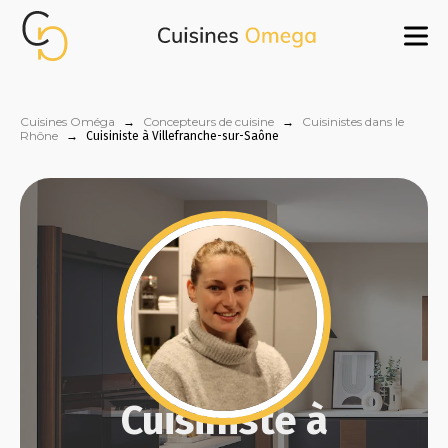
Cuisines Oméga
→
Concepteurs de cuisine
→
Cuisinistes dans le
Rhône
→
Cuisiniste à Villefranche-sur-Saône
Cuisiniste à