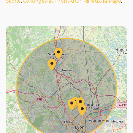
Saône
,
Collonges-au-Mont-d’Or
,
Rillieux-la-Pape
.